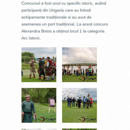
Concursul a fost unul cu specific istoric, având
participanți din Ungaria care au folosit
echipamente tradiționale si au avut de
asemenea un port tradițional. La acest concurs
Alexandra Botos a obținut locul 1 la categoria
Arc Istoric.
14094262620_52298B892E_O.JPG
_DSC7625.JPG
_DSC7646.JPG
_DSC7648.JPG