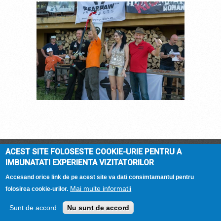
DSC_4605.JPG
ACEST SITE FOLOSESTE COOKIE-URIE PENTRU A
DOMENIUL ARCASILOR
© 2026 |
Termeni si
IMBUNATATI EXPERIENTA VIZITATORILOR
conditii
| Hosted by
Accesand orice link de pe acest site va dati consimtamantul pentru
Mai multe informatii
folosirea cookie-urilor.
Sunt de accord
Nu sunt de accord