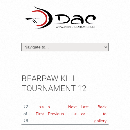
BEARPAW KILL
TOURNAMENT 12
12
<<
<
Next
Last
Back
of
First
Previous
>
>>
to
18
gallery