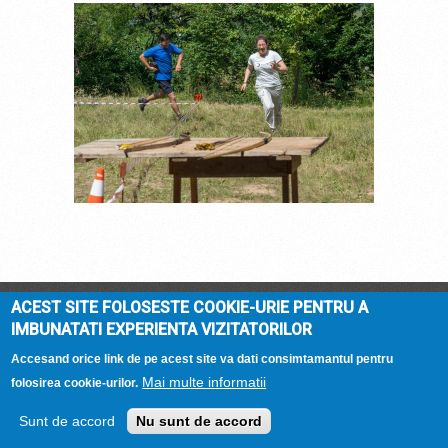
DSC_4556.JPG
ACEST SITE FOLOSESTE COOKIE-URIE PENTRU A
DOMENIUL ARCASILOR
© 2026 |
Termeni si
IMBUNATATI EXPERIENTA VIZITATORILOR
conditii
| Hosted by
Accesand orice link de pe acest site va dati consimtamantul pentru
Mai multe informatii
folosirea cookie-urilor.
Sunt de accord
Nu sunt de accord