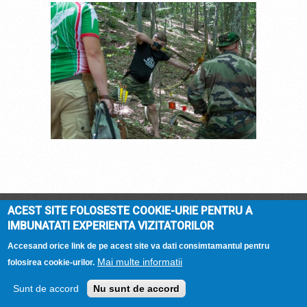
DSC_4528.JPG
ACEST SITE FOLOSESTE COOKIE-URIE PENTRU A
DOMENIUL ARCASILOR
© 2026 |
Termeni si
IMBUNATATI EXPERIENTA VIZITATORILOR
conditii
| Hosted by
Accesand orice link de pe acest site va dati consimtamantul pentru
Mai multe informatii
folosirea cookie-urilor.
Sunt de accord
Nu sunt de accord