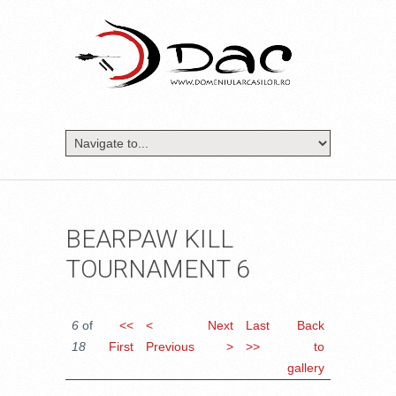
BEARPAW KILL
TOURNAMENT 6
6
of
<<
<
Next
Last
Back
18
First
Previous
>
>>
to
gallery