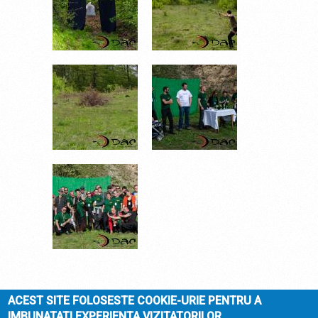
_DSC7189.JPG
_DSC7199.JPG
_DSC7231.JPG
ACEST SITE FOLOSESTE COOKIE-URIE PENTRU A
IMBUNATATI EXPERIENTA VIZITATORILOR