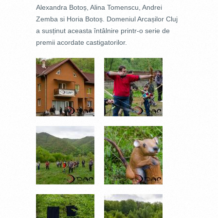
Alexandra Botoș, Alina Tomenscu, Andrei
Zemba si Horia Botoș. Domeniul Arcașilor Cluj
a susținut aceasta întâlnire printr-o serie de
premii acordate castigatorilor.
14057025151_751D71A099_O.JPG
_DSC7150.JPG
_DSC7163.JPG
_DSC7172.JPG
_DSC7183.JPG
_DSC7185.JPG