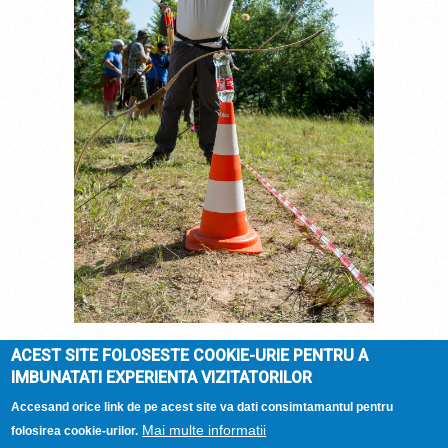
ACEST SITE FOLOSESTE COOKIE-URIE PENTRU A
IMBUNATATI EXPERIENTA VIZITATORILOR
DOMENIUL ARCASILOR
© 2026 |
Termeni si
conditii
| Hosted by
Accesand orice link de pe acest site va dati consimtamantul pentru
Mai multe informatii
folosirea cookie-urilor.