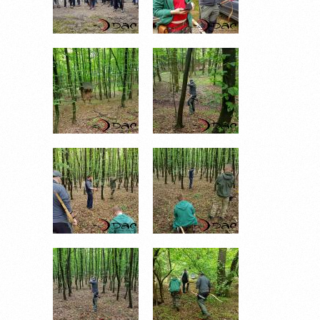
20170513_112214.JPG
20170513_112429.JPG
20170513_113919.JPG
20170513_113938.JPG
20170513_114034.JPG
20170513_115740.JPG