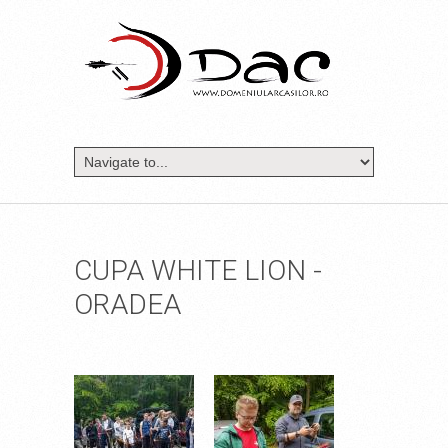
CUPA WHITE LION -
ORADEA
20170513_105259.JPG
20170513_105704.JPG