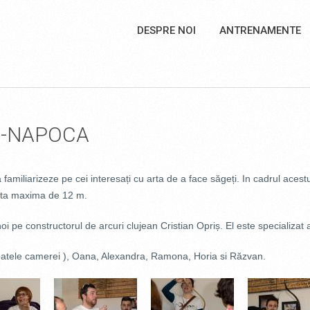
DESPRE NOI
ANTRENAMENTE
J-NAPOCA
 familiarizeze pe cei interesați cu arta de a face săgeți. In cadrul ace
tanta maxima de 12 m.
 pe constructorul de arcuri clujean Cristian Opriș. El este specializat a
n spatele camerei ), Oana, Alexandra, Ramona, Horia si Răzvan.
432.JPG
DSC_0455.JPG
DSC_0460.JPG
DSC_0473