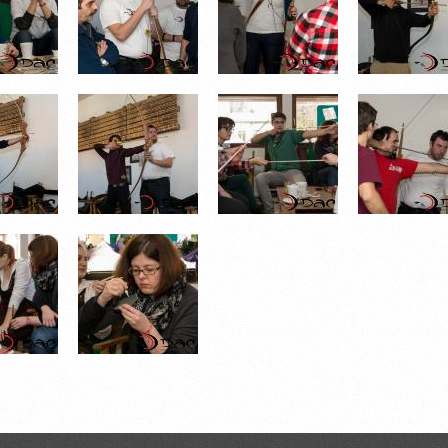
492.JPG
DSC_0496.JPG
DSC_0512.JPG
DSC_0518
545.JPG
DSC_0555.JPG