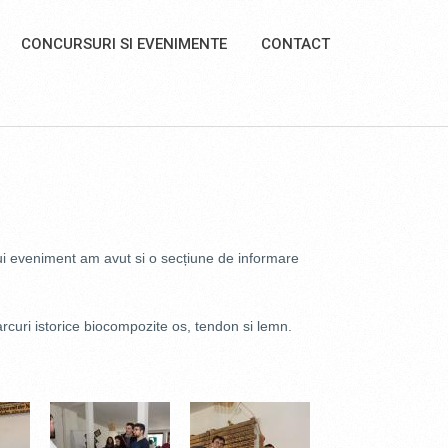
CONCURSURI SI EVENIMENTE
CONTACT
stui eveniment am avut si o secțiune de informare
rcuri istorice biocompozite os, tendon si lemn.
.JPG
DSC_0482.JPG
DSC_0485.JPG