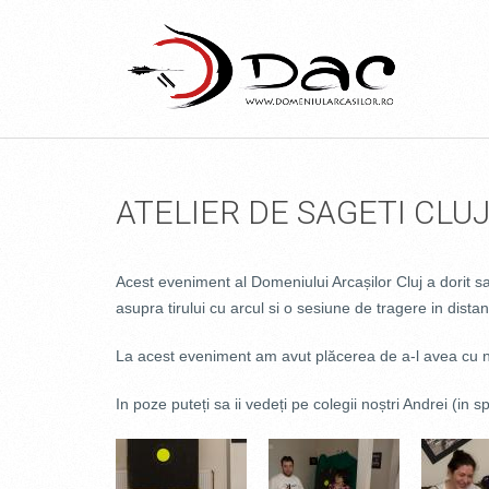
ATELIER DE SAGETI CLU
Acest eveniment al Domeniului Arcașilor Cluj a dorit sa
asupra tirului cu arcul si o sesiune de tragere in dis
La acest eveniment am avut plăcerea de a-l avea cu noi
In poze puteți sa ii vedeți pe colegii noștri Andrei (i
DSC_0418.JPG
DSC_0430.JPG
DSC_0